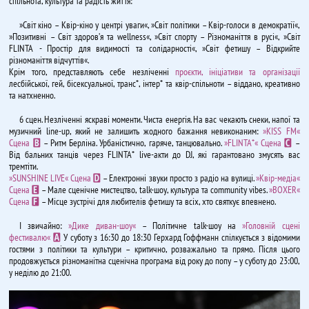
спільнота, культура та радість життя:
»Світ кіно – Квір-кіно у центрі уваги«, »Світ політики – Квір-голоси в демократії«,
»Позитивні – Світ здоров’я та wellness«, »Світ спорту – Різноманіття в русі«, »Світ
FLINTA - Простір для видимості та солідарності«, »Світ фетишу – Відкрийте
різноманіття відчуттів«.
Крім того, представляють себе незліченні
проєкти, ініціативи та організації
лесбійської, гей, бісексуальної, транс*, інтер* та квір-спільноти – віддано, креативно
та натхненно.
6 сцен. Незліченні яскраві моменти. Чиста енергія. На вас чекають снеки, напої та
музичний line-up, який не залишить жодного бажання невиконаним:
»KISS FM«
Сцена
– Ритм Берліна. Урбаністично, гаряче, танцювально.
»FLINTA*« Сцена
–
B
C
Від бальних танців через FLINTA* live-акти до DJ, які гарантовано змусять вас
тремтіти.
»SUNSHINE LIVE« Сцена
– Електронні звуки просто з радіо на вулиці.
»Квір-медіа«
D
Сцена
– Мале сценічне мистецтво, talk-шоу, культура та community vibes.
»BOXER«
E
Сцена
– Місце зустрічі для любителів фетишу та всіх, хто святкує впевнено.
F
І звичайно:
»Дике диван-шоу«
– Політичне talk-шоу на
»Головній сцені
фестивалю«
У суботу з 16:30 до 18:30 Герхард Гоффманн спілкується з відомими
A
гостями з політики та культури – критично, розважально та прямо. Після цього
продовжується різноманітна сценічна програма від року до попу – у суботу до 23:00,
у неділю до 21:00.