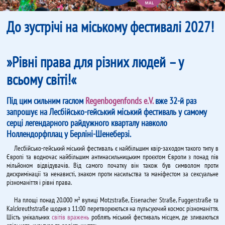
До зустрічі на міському фестивалі 2027!
»Рівні права для різних людей – у
всьому світі!«
Під цим сильним гаслом
Regenbogenfonds e.V.
вже 32-й раз
запрошує на Лесбійсько-гейський міський фестиваль у самому
серці легендарного райдужного кварталу навколо
Ноллендорфплац у Берліні-Шенеберзі.
Лесбійсько-гейський міський фестиваль є найбільшим квір-заходом такого типу в
Європі та водночас найбільшим антинасильницьким проєктом Європи з понад пів
мільйоном відвідувачів. Від самого початку він також був символом проти
дискримінації та ненависті, знаком проти насильства та маніфестом за сексуальне
різноманіття і рівні права.
На площі понад 20.000 м² вулиці Motzstraße, Eisenacher Straße, Fuggerstraße та
Kalckreuthstraße щодня з 11:00 перетворюються на пульсуючий космос різноманіття.
Шість унікальних
світів вражень
роблять міський фестиваль місцем, де зливаються