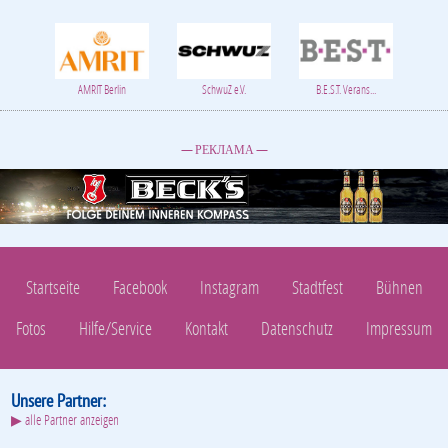
AMRIT Berlin
SchwuZ e.V.
B.E.S.T. Verans...
— РЕКЛАМА —
Startseite
Facebook
Instagram
Stadtfest
Bühnen
Fotos
Hilfe/Service
Kontakt
Datenschutz
Impressum
Unsere Partner:
▶ alle Partner anzeigen