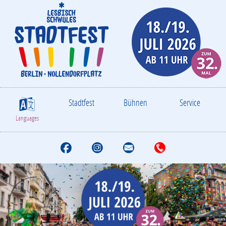
Stadtfest
Bühnen
Service
S
Languages
F
I
M
T