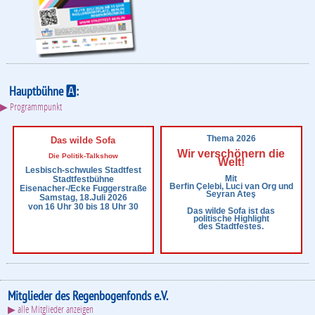
Hauptbühne
:
A
▶ Programmpunkt
Thema 2026
Das wilde Sofa
Wir verschönern die
Die Politik-Talkshow
Welt!
Lesbisch-schwules Stadtfest
Mit
Stadtfestbühne
Berfin Çelebi, Luci van Org und
Eisenacher-/Ecke Fuggerstraße
Seyran Ateş
Samstag, 18.Juli 2026
von 16 Uhr 30 bis 18 Uhr 30
Das wilde Sofa ist das
politische Highlight
des Stadtfestes.
Mitglieder des Regenbogenfonds e.V.
▶ alle Mitglieder anzeigen