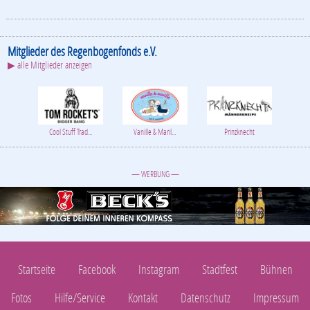
Mitglieder des Regenbogenfonds e.V.
▶ alle Mitglieder anzeigen
Cool Stuff Trad...
Vanille & Maril...
Prinzknecht
— WERBUNG —
Startseite
Facebook
Instagram
Stadtfest
Bühnen
Fotos
Hilfe/Service
Kontakt
Datenschutz
Impressum