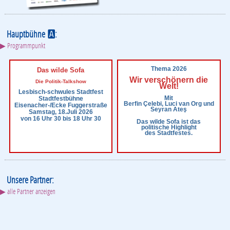
Hauptbühne
:
A
▶ Programmpunkt
Thema 2026
Das wilde Sofa
Wir verschönern die
Die Politik-Talkshow
Welt!
Lesbisch-schwules Stadtfest
Mit
Stadtfestbühne
Berfin Çelebi, Luci van Org und
Eisenacher-/Ecke Fuggerstraße
Seyran Ateş
Samstag, 18.Juli 2026
von 16 Uhr 30 bis 18 Uhr 30
Das wilde Sofa ist das
politische Highlight
des Stadtfestes.
Unsere Partner:
▶ alle Partner anzeigen