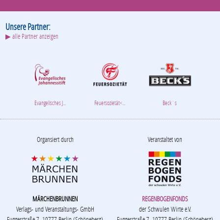
Unsere Partner:
▶ alle Partner anzeigen
Evangelisches J...
Feuersozietät<...
Beck´s
Organsiert durch
Veranstaltet von
MÄRCHENBRUNNEN
REGENBOGENFONDS
Verlags- und Veranstaltungs- GmbH
der Schwulen Wirte e.V.
Fuggerstraße 7, 10777 Berlin (Schöneberg)
Fuggerstraße 7, 10777 Berlin (Schöneberg)