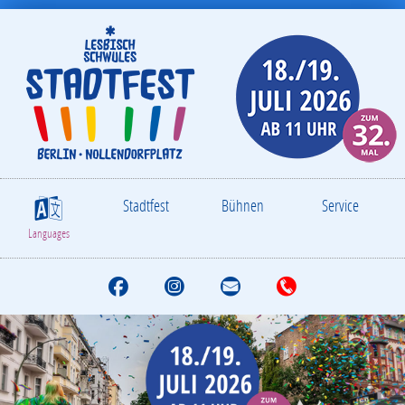
Stadtfest
Bühnen
Service
S
Languages
F
I
M
T