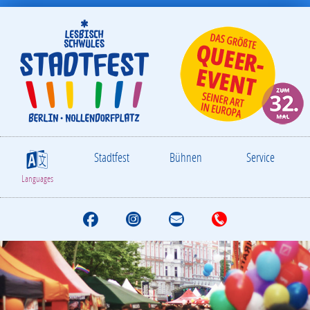
Stadtfest
Bühnen
Service
S
Languages
F
I
M
T