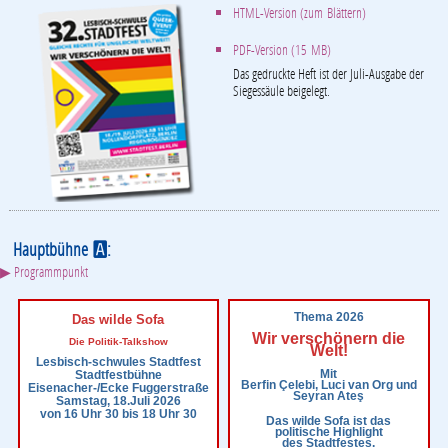
HTML-Version (zum Blättern)
PDF-Version (15 MB)
Das gedruckte Heft ist der Juli-Ausgabe der
Siegessäule beigelegt.
Hauptbühne
:
A
▶ Programmpunkt
Thema 2026
Das wilde Sofa
Wir verschönern die
Die Politik-Talkshow
Welt!
Lesbisch-schwules Stadtfest
Mit
Stadtfestbühne
Berfin Çelebi, Luci van Org und
Eisenacher-/Ecke Fuggerstraße
Seyran Ateş
Samstag, 18.Juli 2026
von 16 Uhr 30 bis 18 Uhr 30
Das wilde Sofa ist das
politische Highlight
des Stadtfestes.