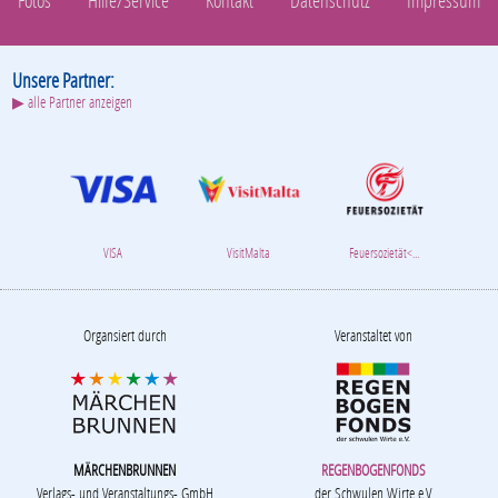
Fotos
Hilfe/Service
Kontakt
Datenschutz
Impressum
Unsere Partner:
▶ alle Partner anzeigen
VISA
VisitMalta
Feuersozietät<...
Organsiert durch
Veranstaltet von
MÄRCHENBRUNNEN
REGENBOGENFONDS
Verlags- und Veranstaltungs- GmbH
der Schwulen Wirte e.V.