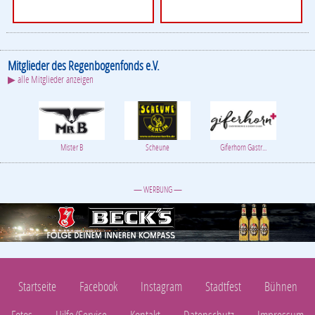
Mitglieder des Regenbogenfonds e.V.
▶ alle Mitglieder anzeigen
Mister B
Scheune
Giferhorn Gastr...
— WERBUNG —
Startseite
Facebook
Instagram
Stadtfest
Bühnen