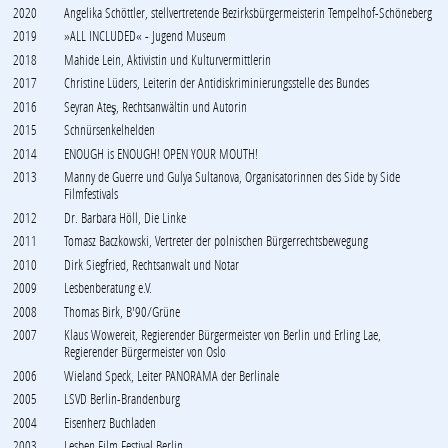
2020
Angelika Schöttler, stellvertretende Bezirksbürgermeisterin Tempelhof-Schöneberg
2019
»ALL INCLUDED« - Jugend Museum
2018
Mahide Lein, Aktivistin und Kulturvermittlerin
2017
Christine Lüders, Leiterin der Antidiskriminierungsstelle des Bundes
2016
Seyran Ateş, Rechtsanwältin und Autorin
2015
Schnürsenkelhelden
2014
ENOUGH is ENOUGH! OPEN YOUR MOUTH!
2013
Manny de Guerre und Gulya Sultanova, Organisatorinnen des Side by Side
Filmfestivals
2012
Dr. Barbara Höll, Die Linke
2011
Tomasz Baczkowski, Vertreter der polnischen Bürgerrechtsbewegung
2010
Dirk Siegfried, Rechtsanwalt und Notar
2009
Lesbenberatung e.V.
2008
Thomas Birk, B'90/Grüne
2007
Klaus Wowereit, Regierender Bürgermeister von Berlin und Erling Lae,
Regierender Bürgermeister von Oslo
2006
Wieland Speck, Leiter PANORAMA der Berlinale
2005
LSVD Berlin-Brandenburg
2004
Eisenherz Buchladen
2003
Lesben Film Festival Berlin