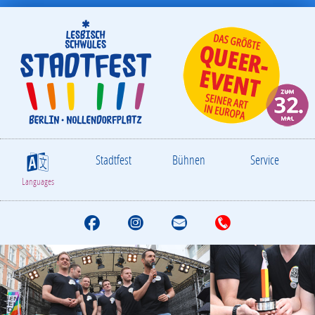
Stadtfest
Bühnen
Service
S
Languages
F
I
M
T