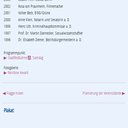
2002
Rosa von Praunheim, Filmemacher
2001
Volker Beck, B'90/Grüne
2000
Anne Klein, Notarin und Senatorin a. D.
1999
Heinz Uth, Kriminalhauptkommissar a. D.
1997
Prof. Dr. Martin Dannecker, Sexualwissenschaftler
1996
Dr. Elisabeth Ziemer, Bezirksbürgermeisterin a. D.
Programmpunkt:
▶ Stadtfestbühne
, Samstag
A
Fotogalerie:
▶ Rainbow Award
◀ Flagge hissen
Prämierung der Vereinsstände ▶
Plakat: