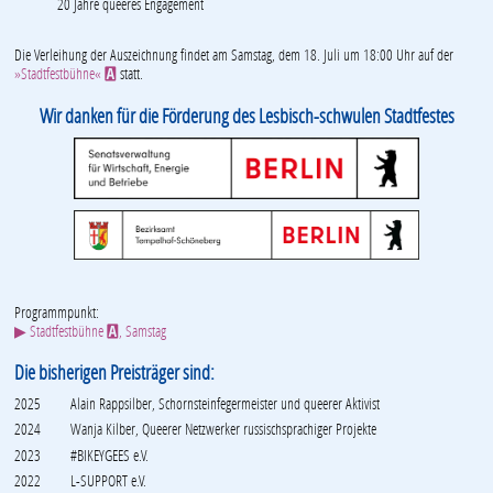
20 Jahre queeres Engagement
Die Verleihung der Auszeichnung findet am Samstag, dem 18. Juli um 18:00 Uhr auf der
»Stadtfestbühne«
statt.
A
Wir danken für die Förderung des Lesbisch-schwulen Stadtfestes
Programmpunkt:
▶ Stadtfestbühne
, Samstag
A
Die bisherigen Preisträger sind:
2025
Alain Rappsilber, Schornsteinfegermeister und queerer Aktivist
2024
Wanja Kilber, Queerer Netzwerker russischsprachiger Projekte
2023
#BIKEYGEES e.V.
2022
L-SUPPORT e.V.