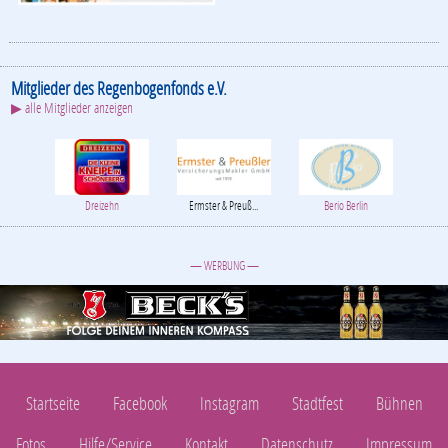
Mitglieder des Regenbogenfonds e.V.
▶ alle Mitglieder anzeigen
Dreizehn
Ermster & Preuß...
Berio Berlin
— WERBUNG —
Startseite
Facebook
Instagram
Stadtfest
Bühnen
Fotos
Hilfe/Service
Kontakt
Datenschutz
Impressum