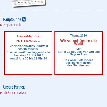
Hauptbühne
:
A
▶ Programmpunkt
Thema 2026
Das wilde Sofa
Wir verschönern die
Die Politik-Talkshow
Welt!
Lesbisch-schwules Stadtfest
Mit
Stadtfestbühne
Berfin Çelebi, Luci van Org und
Eisenacher-/Ecke Fuggerstraße
Seyran Ateş
Samstag, 18.Juli 2026
von 16 Uhr 30 bis 18 Uhr 30
Das wilde Sofa ist das
politische Highlight
des Stadtfestes.
Unsere Partner:
▶ alle Partner anzeigen