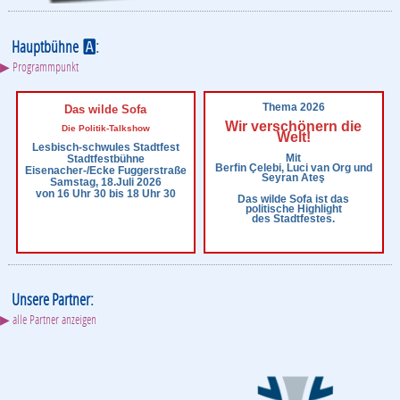
Hauptbühne
:
A
▶ Programmpunkt
Thema 2026
Das wilde Sofa
Wir verschönern die
Die Politik-Talkshow
Welt!
Lesbisch-schwules Stadtfest
Mit
Stadtfestbühne
Berfin Çelebi, Luci van Org und
Eisenacher-/Ecke Fuggerstraße
Seyran Ateş
Samstag, 18.Juli 2026
von 16 Uhr 30 bis 18 Uhr 30
Das wilde Sofa ist das
politische Highlight
des Stadtfestes.
Unsere Partner:
▶ alle Partner anzeigen