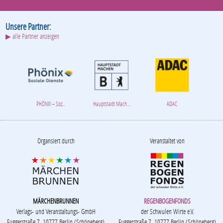
Unsere Partner:
▶ alle Partner anzeigen
PHÖNIX – Soz...
Hauptstadt Mach...
ADAC
Organsiert durch
Veranstaltet von
MÄRCHENBRUNNEN
REGENBOGENFONDS
Verlags- und Veranstaltungs- GmbH
der Schwulen Wirte e.V.
Fuggerstraße 7, 10777 Berlin (Schöneberg)
Fuggerstraße 7, 10777 Berlin (Schöneberg)