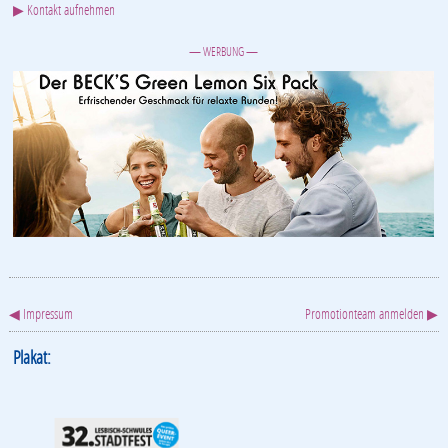
▶ Kontakt aufnehmen
— WERBUNG —
◀ Impressum
Promotionteam anmelden ▶
Plakat: