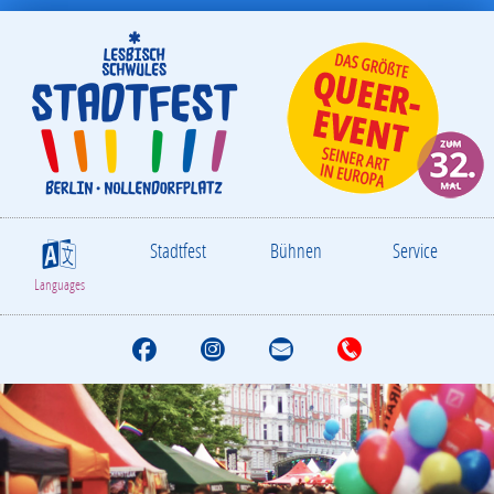
Stadtfest
Bühnen
Service
S
Languages
F
I
M
T