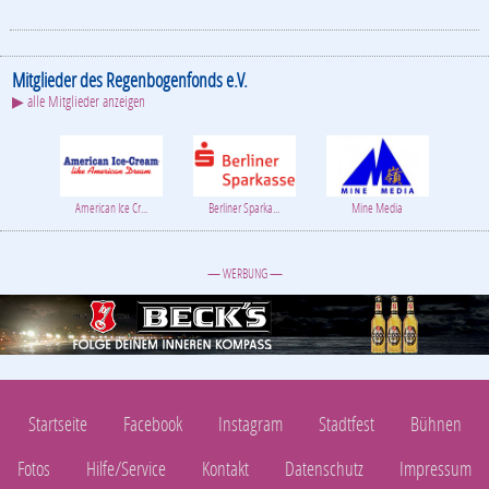
Mitglieder des Regenbogenfonds e.V.
▶ alle Mitglieder anzeigen
American Ice Cr...
Berliner Sparka...
Mine Media
— WERBUNG —
Startseite
Facebook
Instagram
Stadtfest
Bühnen
Fotos
Hilfe/Service
Kontakt
Datenschutz
Impressum