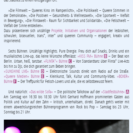
»Die Filmwelt – Queeres Kino im Rampenlicht«, »Die Politikwelt – Queere Stimmen in
der Demokratie«, »Die Positiven – Gesundheits- & Wellnesswelt«, »Die Sportwelt – Vielfalt
in Bewegung«, »Die Flintawelt - Raum für Sichtbarkeit und Solidarität«, »Die Fetischwelt –
Vielfalt der Sinne entdecken«.
Dazu präsentieren sich unzählige
Projekte, Initiativen und Organisationen
der lesbischen,
schwulen, bisexuellen, trans*, inter* und queeren Community – engagiert, kreativ und
inspirierend.
Sechs Bühnen. Unzählige Highlights. Pure Energie. Freu dich auf Snacks, Drinks und ein
musikalisches Line-up, das keine Wünsche offenlässt:
»KISS FM« Bühne
– Der Beat von
B
Berlin. Urban, heiß, tanzbar.
»FLINTA*« Bühne
– Von Standardtanz über Flinta* Live-Acts
C
bis hin zu DJs, die dich garantiert zum Beben bringen.
»SUNSHINE LIVE« Bühne
– Elektronische Sounds direkt vom Radio auf die Straße.
D
»Queere Medien« Bühne
– Kleinkunst, Talk, Kultur und Community-Vibes.
»BOXER«
E
Bühne
– Der Treffpunkt für Fetisch-Lovers und alle, die es selbstbewusst feiern.
F
Und natürlich:
»Das wilde Sofa«
– Die politische Talkshow auf der
»Stadtfestbühne«
A
Am Samstag von 16:30 bis 18:30 Uhr fühlt Gerhard Hoffmann prominenten Gästen aus
Politik und Kultur auf den Zahn – kritisch, unterhaltsam, direkt. Danach geht’s weiter mit
einem abwechslungsreichen Bühnenprogramm von Rock bis Pop – Samstag bis 23 Uhr,
Sonntag bis 21 Uhr.