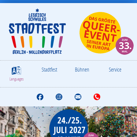
Stadtfest
Bühnen
Service
S
Languages
F
I
M
T