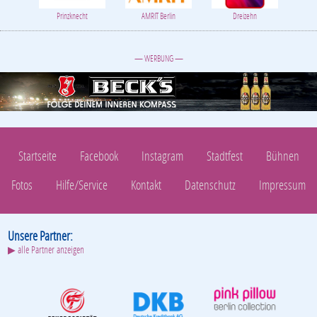
Prinzknecht
AMRIT Berlin
Dreizehn
— WERBUNG —
Startseite
Facebook
Instagram
Stadtfest
Bühnen
Fotos
Hilfe/Service
Kontakt
Datenschutz
Impressum
Unsere Partner:
▶ alle Partner anzeigen