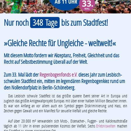
Nur noch
348 Tage
bis zum Stadtfest!
»Gleiche Rechte für Ungleiche - weltweit!«
Mit diesem Motto fordern wir Akzeptanz, Freiheit, Gleichheit und das
Recht auf Selbstbestimmung überall auf der Welt.
Zum 33. Mal lädt der
Regenbogenfonds e.V.
dieses Jahr zum Lesbisch-
schwulen Stadtfest ein, mitten im legendären Regenbogenkiez rund um
den Nollendorfplatz in Berlin-Schöneberg.
Das Lesbisch schwule Stadtfest ist das größte queere Event seiner Art in Europa und
zugleich das größte Antigewaltprojekt Europas mit über einer halben Million Besucher:innen.
Es war von Anfang an vor allem auch ein Symbol gegen Diskriminierung und Hass, ein
Zeichen gegen Gewalt und ein Manifest für sexuelle Vielfalt und gleiche Rechte.
Auf über 20.000 m² verwandeln sich Motz-, Eisenacher-, Fugger- und Kalckreuthstraße
täglich ab 11 Uhr in einen pulsierenden Kosmos der Vielfalt. Sechs
Erlebniswelten
machen
das Stadtfest zu einem einzigartigen Ort.