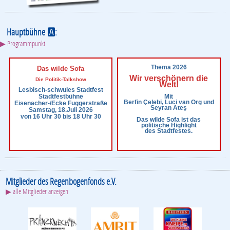
Hauptbühne
:
A
▶ Programmpunkt
Thema 2026
Das wilde Sofa
Wir verschönern die
Die Politik-Talkshow
Welt!
Lesbisch-schwules Stadtfest
Mit
Stadtfestbühne
Berfin Çelebi, Luci van Org und
Eisenacher-/Ecke Fuggerstraße
Seyran Ateş
Samstag, 18.Juli 2026
von 16 Uhr 30 bis 18 Uhr 30
Das wilde Sofa ist das
politische Highlight
des Stadtfestes.
Mitglieder des Regenbogenfonds e.V.
▶ alle Mitglieder anzeigen