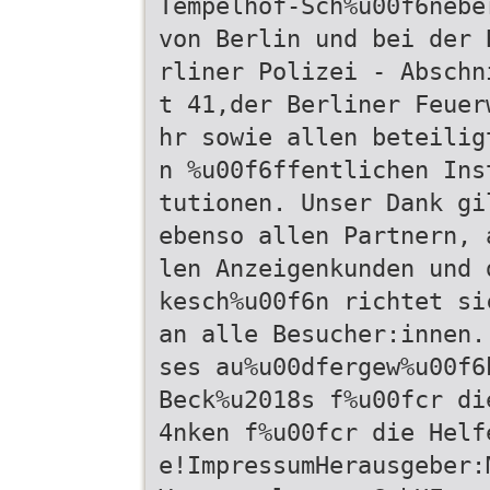
Tempelhof-Sch%u00f6nebe
von Berlin und bei der 
rliner Polizei - Abschn
t 41,der Berliner Feuer
hr sowie allen beteilig
n %u00f6ffentlichen Ins
tutionen. Unser Dank gi
ebenso allen Partnern, 
len Anzeigenkunden und 
kesch%u00f6n richtet si
an alle Besucher:innen.
ses au%u00dfergew%u00f6
Beck%u2018s f%u00fcr di
4nken f%u00fcr die Helf
e!ImpressumHerausgeber: