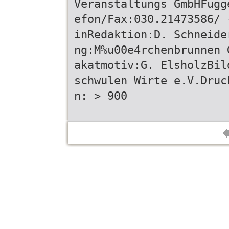
Veranstaltungs GmbHFugg
efon/Fax:030.21473586/ 
inRedaktion:D. Schneide
ng:M%u00e4rchenbrunnen 
akatmotiv:G. ElsholzBil
schwulen Wirte e.V.Druc